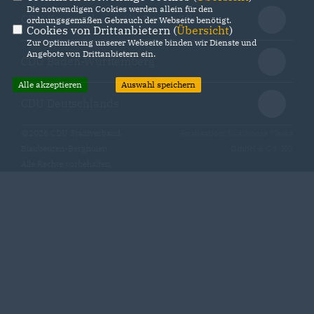
Die notwendigen Cookies werden allein für den
CDU Kreisverband Alb-Donau/Ulm
ordnungsgemäßen Gebrauch der Webseite benötigt.
Cookies von Drittanbietern (
Übersicht
)
Zur Optimierung unserer Webseite binden wir Dienste und
Angebote von Drittanbietern ein.
CDU Baden-Württemberg
Alle akzeptieren
Auswahl speichern
CDU Deutschlands
@2026 CDU Stadtverband
Realisation: Sharkness Media
Blaubeuren-Berghülen
GmbH & Co. KG
Alle Rechte vorbehalten.