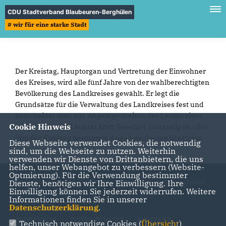
CDU Stadtverband Blaubeuren-Berghülen
# wir für eine starke Stadt
Der Kreistag, Hauptorgan und Vertretung der Einwohner
des Kreises, wird alle fünf Jahre von der wahlberechtigten
Bevölkerung des Landkreises gewählt. Er legt die
Grundsätze für die Verwaltung des Landkreises fest und
entscheidet über alle Angelegenheiten des Landkreises,
Cookie Hinweis
soweit nicht der Landrat kraft Gesetzes zuständig ist oder
ihm der Kreistag bestimmte Angelegenheiten überträgt.
Diese Webseite verwendet Cookies, die notwendig
sind, um die Webseite zu nutzen. Weiterhin
verwenden wir Dienste von Drittanbietern, die uns
helfen, unser Webangebot zu verbessern (Website-
Optmierung). Für die Verwendung bestimmter
Homepage des CDU Stadtverbandes Blaubeuren-Berghülen
Dienste, benötigen wir Ihre Einwilligung. Ihre
Einwilligung können Sie jederzeit widerrufen. Weitere
Informationen finden Sie in unserer
Datenschutzerklärung
.
IMPRESSUM
DATENSCHUTZ
KONTAKT
Technisch notwendige Cookies (
Übersicht
)