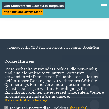
CDU Stadtverband Blaubeuren-Berghülen
# wir für eine starke Stadt
Homepage des CDU Stadtverbandes Blaubeuren-Berghülen
Cookie Hinweis
IMPRESSUM
DATENSCHUTZ
KONTAKT
Diese Webseite verwendet Cookies, die notwendig
sind, um die Webseite zu nutzen. Weiterhin
CDU Kreisverband Alb-Donau/Ulm
verwenden wir Dienste von Drittanbietern, die uns
helfen, unser Webangebot zu verbessern (Website-
Optmierung). Für die Verwendung bestimmter
Dienste, benötigen wir Ihre Einwilligung. Ihre
CDU Baden-Württemberg
Einwilligung können Sie jederzeit widerrufen. Weitere
Informationen finden Sie in unserer
Datenschutzerklärung
.
CDU Deutschlands
Technisch notwendige Cookies (
Übersicht
)