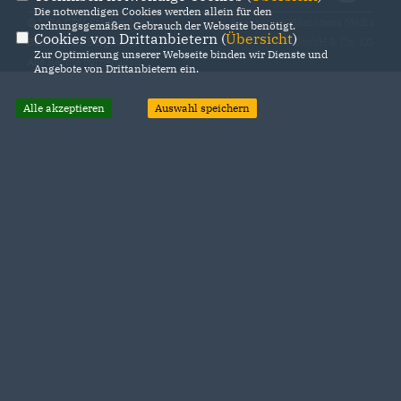
Die notwendigen Cookies werden allein für den
@2026 CDU Stadtverband
Realisation: Sharkness Media
ordnungsgemäßen Gebrauch der Webseite benötigt.
Cookies von Drittanbietern (
Übersicht
)
Blaubeuren-Berghülen
GmbH & Co. KG
Zur Optimierung unserer Webseite binden wir Dienste und
Alle Rechte vorbehalten.
Angebote von Drittanbietern ein.
Alle akzeptieren
Auswahl speichern