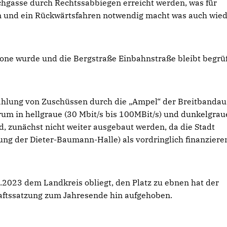
schgasse durch Rechtssabbiegen erreicht werden, was für
n und ein Rückwärtsfahren notwendig macht was auch wie
one wurde und die Bergstraße Einbahnstraße bleibt begr
Zahlung von Zuschüssen durch die „Ampel“ der Breitbanda
rum in hellgraue (30 Mbit/s bis 100MBit/s) und dunkelgrau
nd, zunächst nicht weiter ausgebaut werden, da die Stadt
ng der Dieter-Baumann-Halle) als vordringlich finanziere
2023 dem Landkreis obliegt, den Platz zu ebnen hat der
haftssatzung zum Jahresende hin aufgehoben.