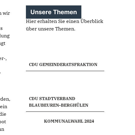
Unsere Themen
n wir
Hier erhalten Sie einen Überblick
is
über unsere Themen.
idung
ugt
r-,
CDU GEMEINDERATSFRAKTION
r
rden,
CDU STADTVERBAND
BLAUBEUREN-BERGHÜLEN
 ein
die
bot
KOMMUNALWAHL 2024
nn