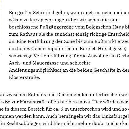
Ein großer Schritt ist getan, wenn auch manche meine
wären zu kurz gesprungen aber wir sehen die nun
beschlossene Fußgängerzone vom Bolegschen Haus b
zum Rathaus als die zunächst einzig richtige Entsche
an. Eine Fortführung der Zone bis zum Roßmarkt erze
ein hohes Gefahrenpotential im Bereich Hirschgasse;
schwierige Verkehrsführung für die Anwohner in Gerbe
Aach- und Mauergasse und schlechte
Andienungsmöglichkeit an die beiden Geschäfte in de
Klosterstraße.
ste zwischen Rathaus und Diakonieladen unterbrochen we
traße zur Marktstraße offen bleiben muss. Hier würden wir
ne in diesem Bereich für ca. 6 m unterbrochen wird und so 
ommen werden kann. Auch bemängeln wir das Linksfahrge
ein Rechtsabbiegen wird hier nicht mehr erlaubt und so ka