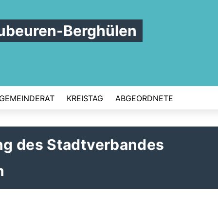
ubeuren-Berghülen
GEMEINDERAT
KREISTAG
ABGEORDNETE
ng des Stadtverbandes
n